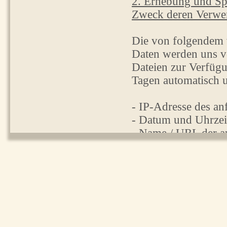
2. Erhebung und Sp
Zweck deren Verwe
Die von folgendem 
Daten werden uns v
Dateien zur Verfügu
Tagen automatisch 
- IP-Adresse des a
- Datum und Uhrzeit
- Name / URL der a
- verwendeter Brow
- Website, über die 
Die Auswertung der 
Dateien werden nach
Weitergabe an Dritt
werden keinen Pers